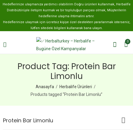
Hedeflerinize ulaşmanıza yardımcı olabilirim Doğru ürünleri kullanmak, Herbalife
Distribütörüyle iletişim kurmak ve bir topluluğun parçası olmak, Müşterilerin
hedeflerine ulaşma ihtimalini artırır.
Hedeflerinize ulaşmak için ücretsiz kişiye özel destekten yararlanmak isterseniz,
lütfen sitedeki bilgileri kullanarak bana ulaşın.
0
Product Tag: ​​Protein Bar​
Limonlu
Anasayfa
Herbalife Ürünleri
Products tagged “​​Protein Bar​ Limonlu”
​​Protein Bar​ Limonlu