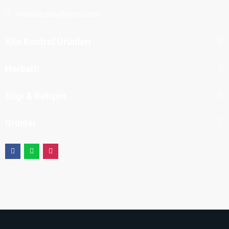
herballturkey@gmail.com
​Kilo Kontrol Ürünleri
Herbaltr
Bilgi & İletişim
Ürünler