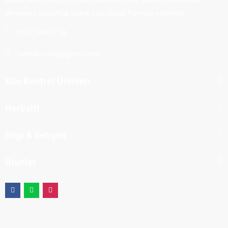
dengesini sağlamak üzere özel olarak formüle edilmiştir.
0552 368 67 92
herballturkey@gmail.com
​Kilo Kontrol Ürünleri
Herbaltr
Bilgi & İletişim
Ürünler