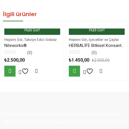
İlgili ürünler
Hızlı Gör!
Hızlı Gör!
,
,
Hepsini Gör
Takviye Edici Gıdalar
Hepsini Gör
İçecekler ve Çaylar
Niteworks®
HERBALİFE Bitkisel Konsantre Çay Klasik 100 Gr
(0)
(0)
5
5
₺
2.500,00
₺
1.450,00
₺
2.500,00
üzerinden
üzerinden
0
0
oy
oy
aldı
aldı
Elinizin altında doğru gıdaya erişiminiz olduğunda daha iyi seçimler
yapmak daha kolaydır. Besin değeri yüksek ürünlerimiz, vücudunuzu
beslemek için doğru protein, karbonhidrat, vitamin ve mineral