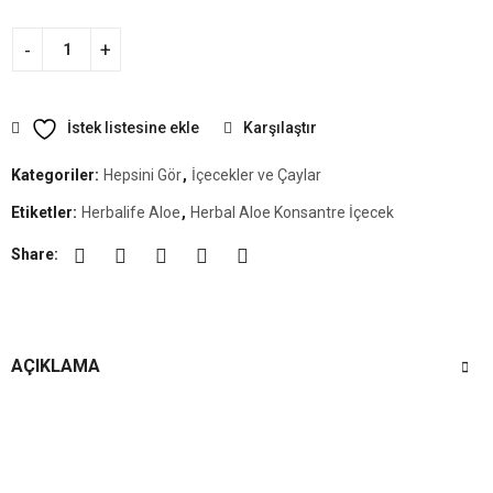
İstek listesine ekle
Karşılaştır
Kategoriler:
Hepsini Gör
,
İçecekler ve Çaylar
Etiketler:
Herbalife Aloe
,
​​Herbal Aloe Konsantre İçecek​
Share:
AÇIKLAMA