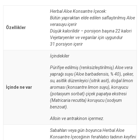
Herbal Aloe Konsantre İçecek:
Bütün yapraktan elde edilen saflaştırılmış Aloe
verasuyu içerir
Özellikler
Düşük kalorilidir – porsiyon başına 22 kalori
Vejetaryenler ve veganlar için uygundur
31 porsiyon içerir
İçindekiler
Pürifiye edilmiş (renksizleştirilmiş) Aloe vera
yaprağı suyu (Aloe barbadensis, % 40), şeker,
su, asitlik düzenleyici (sitrik asit), doğal limon
İçinde ne var
aroması (konsantre limon suyu), koruyucu
(potasyum sorbat) çiçek papatya ekstresi
(Matricaria recutita) koruyucu (sodyum
benzoat).
Alloin ve antrakinon içermez.
Sabahları veya gün boyunca Herbal Aloe
Konsantre İçeceğinin ferahlatıcı tadının keyfini